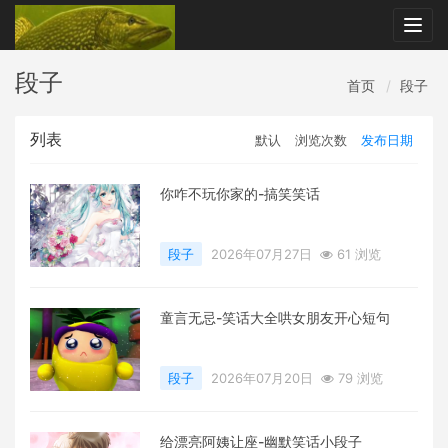
Togg
navig
段子
首页
段子
列表
默认
浏览次数
发布日期
你咋不玩你家的-搞笑笑话
段子
2026年07月27日
61 浏览
童言无忌-笑话大全哄女朋友开心短句
段子
2026年07月20日
79 浏览
给漂亮阿姨让座-幽默笑话小段子