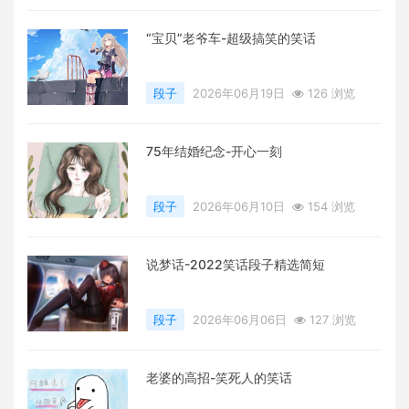
“宝贝”老爷车-超级搞笑的笑话
段子
2026年06月19日
126 浏览
75年结婚纪念-开心一刻
段子
2026年06月10日
154 浏览
说梦话-2022笑话段子精选简短
段子
2026年06月06日
127 浏览
老婆的高招-笑死人的笑话