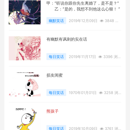
甲：“听说你跟你先生离婚了，是不是？”
乙：“是的，我想不到他这么心狠！ ”
幽默笑话
2019年12月09日
3848 浏
览
有幽默有讽刺的实在话
每日笑话
2019年11月17日
3396 浏
览
损友闺蜜
每日笑话
1970年01月01日
3258 浏
览
熊孩子
每日笑话
2019年10月09日
3761 浏