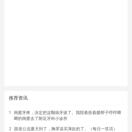
推荐资讯
1
闺蜜牙疼，决定把这颗病牙拔了。我陪着捂着腮帮子哼哼唧
唧的闺蜜去了附近牙科小诊所
2
跟老公说夏天到了，胸罩该买薄款的了。（每日一笑话）