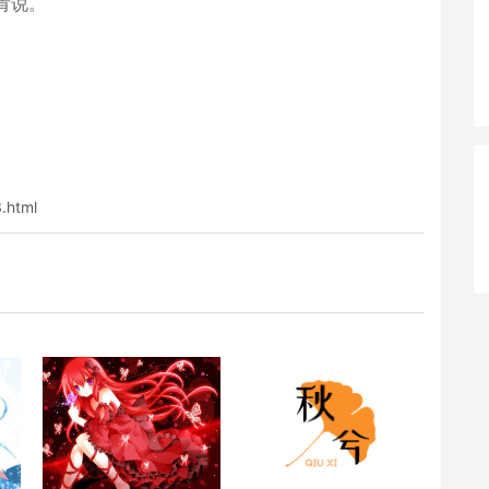
肯说。
.html