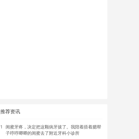
推荐资讯
1
闺蜜牙疼，决定把这颗病牙拔了。我陪着捂着腮帮
子哼哼唧唧的闺蜜去了附近牙科小诊所