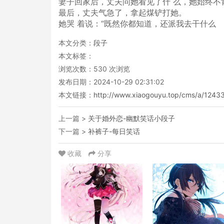
妻子回家后，丈夫问她看见了什 么，她始终不
最后，丈夫气急了，拿起煤铲打她。
她哭 着说：“既然你都知道，还派我去干什么
本文分类：
段子
本文标签：
浏览次数：
530
次浏览
发布日期：2024-10-29 02:31:02
本文链接：
http://www.xiaogouyu.top/cms/a/12433
上一篇 >
关于婚外恋-幽默笑话小段子
下一篇 >
补裤子-每日笑话
收藏
分享