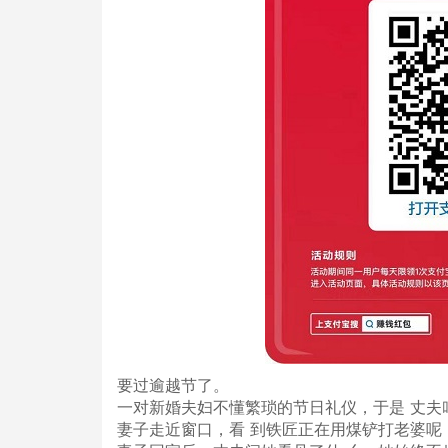
要过逾越节了。
一对新婚夫妇不懂繁琐的节日礼仪，于是 丈夫
妻子走近窗口，看 到铁匠正在用煤铲打老婆呢