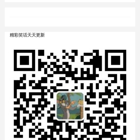
精彩笑话天天更新