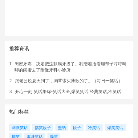
推荐资讯
1
闺蜜牙疼，决定把这颗病牙拔了。我陪着捂着腮帮子哼哼唧
唧的闺蜜去了附近牙科小诊所
2
跟老公说夏天到了，胸罩该买薄款的了。（每日一笑话）
3
开心一刻 笑话集锦-笑话大全,爆笑笑话,经典笑话,冷笑话
热门标签
幽默笑话
搞笑段子
壁纸
段子
冷笑话
爆笑笑话
搞笑
趣味笑话
爆笑