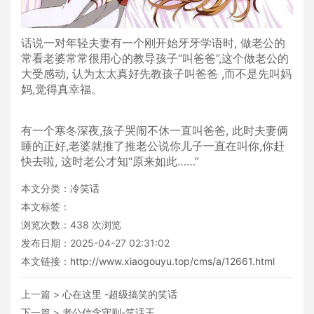
话说一对年轻夫妻有一个刚开始牙牙学语时, 做老公的
常看老婆常常很用心的教导孩子“叫爸爸”,这个做老公的
大受感动, 认为太太真好先教孩子叫爸爸 ,而不是先叫妈
妈,觉得真幸福。
有一个寒冬深夜,孩子哭闹不休一直叫爸爸, 此时夫妻俩
睡的正好,老婆就推了推老公说你儿子一直在叫你,你赶
快去啦, 这时老公才知“原来如此……”
本文分类：
冷笑话
本文标签：
浏览次数：
438
次浏览
发布日期：2025-04-27 02:31:02
本文链接：
http://www.xiaogouyu.top/cms/a/12661.html
上一篇 >
心在这里 -超级搞笑的笑话
下一篇 >
老公信念守则-笑话王