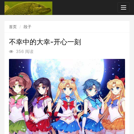
Togg
navig
首页
段子
不幸中的大幸-开心一刻
356 阅读