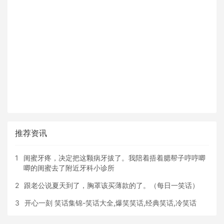
推荐资讯
1
闺蜜牙疼，决定把这颗病牙拔了。我陪着捂着腮帮子哼哼唧
唧的闺蜜去了附近牙科小诊所
2
跟老公说夏天到了，胸罩该买薄款的了。（每日一笑话）
3
开心一刻 笑话集锦-笑话大全,爆笑笑话,经典笑话,冷笑话