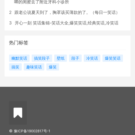
唧的闺蜜去了附近牙科小诊所
2
跟老公说夏天到了，胸罩该买薄款的了。（每日一笑话）
3
开心一刻 笑话集锦-笑话大全,爆笑笑话,经典笑话,冷笑话
热门标签
幽默笑话
搞笑段子
壁纸
段子
冷笑话
爆笑笑话
搞笑
趣味笑话
爆笑
©
豫ICP备19002817号-1