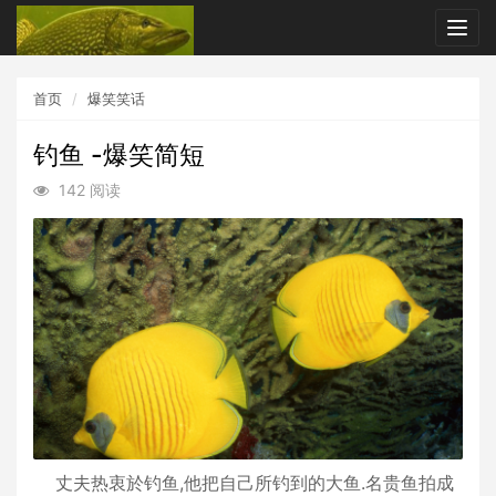
Togg
navig
首页
爆笑笑话
钓鱼 -爆笑简短
142 阅读
丈夫热衷於钓鱼,他把自己所钓到的大鱼.名贵鱼拍成