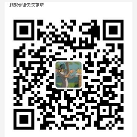
精彩笑话天天更新